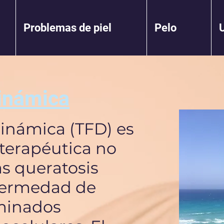
Problemas de piel
Pelo
dinámica
dinámica (TFD) es
 terapéutica no
as queratosis
nfermedad de
minados