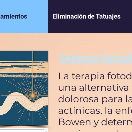
tamientos
Eliminación de Tatuajes
Terápia foto
La terapia foto
una alternativa
dolorosa para l
actínicas, la e
Bowen y deter