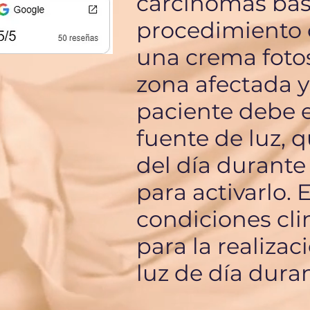
carcinomas baso
procedimiento c
una crema fotos
zona afectada y
paciente debe 
fuente de luz, q
del día durante
para activarlo.
condiciones cli
para la realizac
luz de día duran