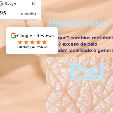
Hipertricosis
porqué? cambios metabóli
que? exceso de pelo
donde? localizado o gener
Piel