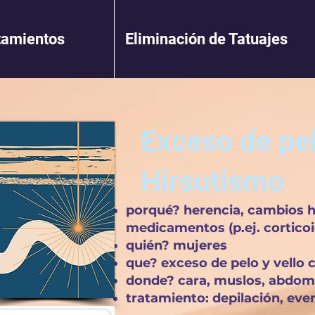
tamientos
Eliminación de Tatuajes
Exceso de pe
Hirsutismo
porqué? herencia, cambios h
medicamentos (p.ej. corticoi
quién? mujeres
que? exceso de pelo y vello 
donde? cara, muslos, abdom
tratamiento: depilación, ev