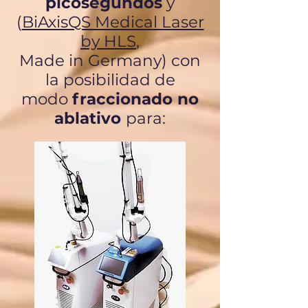
picosegundos
y
(
BiAxisQS Medical Laser
by HLS
,
Made in Germany) con
la posibilidad de
modo
fraccionado no
ablativo
para: