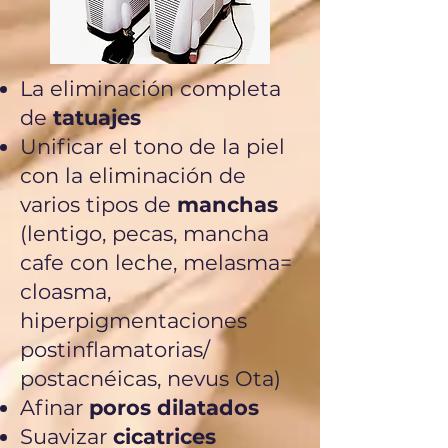
La eliminación completa
de
tatuajes
Unificar el tono de la piel
con la eliminación de
varios tipos de
manchas
(lentigo, pecas, mancha
cafe con leche, melasma=
cloasma,
hiperpigmentaciones
postinflamatorias/
postacnéicas, nevus Ota)​
Afinar
poros dilatados
Suavizar
cicatrices