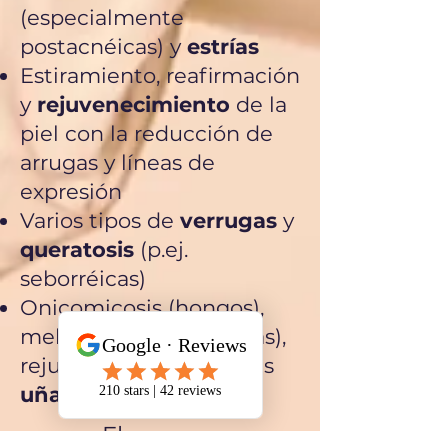
(especialmente
postacnéicas)​​ y
estrías
Estiramiento, reafirmación
y
rejuvenecimiento
de la
piel​​​​ con la reducción de
arrugas y líneas de
expresión
Varios tipos de
verrugas
y
queratosis
(p.ej.
seborréicas)​​
Onicomicosis (hongos),
melanoniquía (manchas),
rejuvenecimiento de las
uñas
El