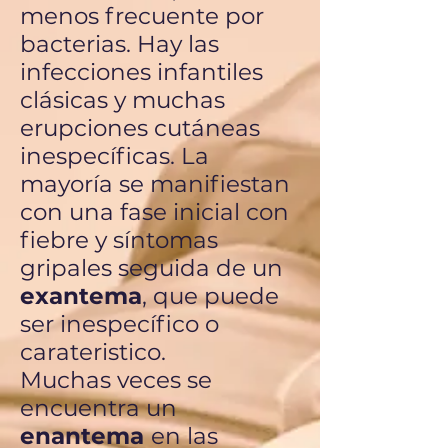
menos frecuente por
bacterias. Hay las
infecciones infantiles
clásicas y muchas
erupciones cutáneas
inespecíficas. La
mayoría se manifiestan
con una fase inicial con
fiebre y síntomas
gripales seguida de un
exantema
, que puede
ser inespecífico o
carateristico.
Muchas veces se
encuentra un
enantema
en las