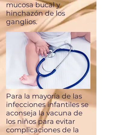
mucosa bucal y
hinchazón de los
ganglios.
Para la mayoría de las
infecciones infantiles se
aconseja la vacuna de
los niños para evitar
complicaciones de la