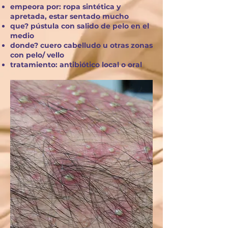
empeora por: ropa sintética y
apretada, estar sentado mucho
que? pústula con salido de pelo en el
medio
donde? cuero cabelludo u otras zonas
con pelo/ vello
tratamiento: antibiótico local o oral