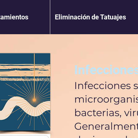
tamientos
Eliminación de Tatuajes
Infeccione
Infecciones 
microorgani
bacterias, vi
Generalmente