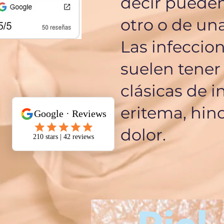
decir pueden
otro o de una
Las infeccio
suelen tener 
clásicas de 
eritema, hin
dolor.