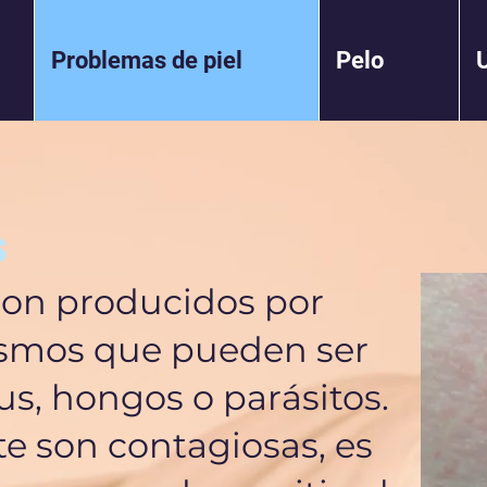
Problemas de piel
Pelo
s
son producidos por
smos que pueden ser
rus, hongos o parásitos.
 son contagiosas, es